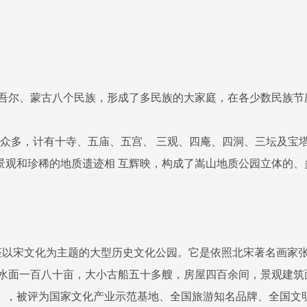
吾尔、蒙古八个民族，形成了多民族的大家庭，在各少数民族节
景观众多，计有十寺、五庙、五宫、 三观、四庵、四洞、三坛及宝
景观和珍稀的地质遗迹相 互辉映，构成了嵩山地质公园立体的、
座以宋文化为主题的大型历史文化公园。它是依照北宋著名画家张
中水面一百八十亩，大小古船五十多艘，房屋四百余间，景观建
），被评为国家文化产业示范基地、全国旅游知名品牌、全国文