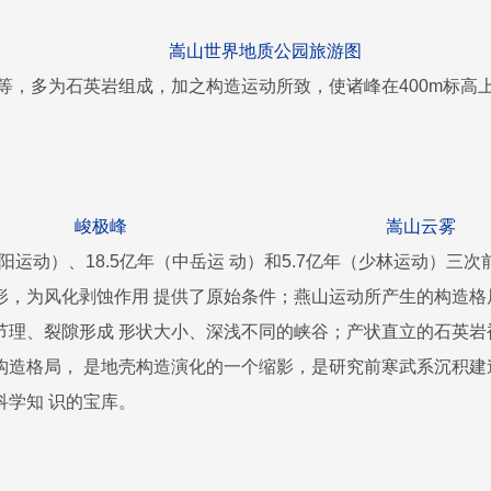
嵩山世界地质公园旅游图
等，多为石英岩组成，加之构造运动所致，使诸峰在400m标高
峻极峰 嵩山云雾
阳运动）、18.5亿年（中岳运 动）和5.7亿年（少林运动）
形，为风化剥蚀作用 提供了原始条件；燕山运动所产生的构造格
节理、裂隙形成 形状大小、深浅不同的峡谷；产状直立的石英岩
构造格局， 是地壳构造演化的一个缩影，是研究前寒武系沉积建
学知 识的宝库。