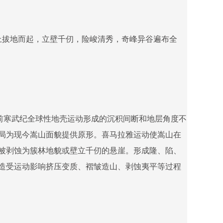
上拔地而起，立壁千仞，险峻清秀，奇峰异谷遍布全
三次前寒武纪全球性地壳运动形成的沉积间断和地层角度不
局为现今嵩山面貌提供原形。喜马拉雅运动使嵩山在
被剥蚀为簇林地貌或壁立千仞的悬崖。形成隆、陷、
造受运动影响挤压变质、褶皱造山、剥蚀夷平等过程