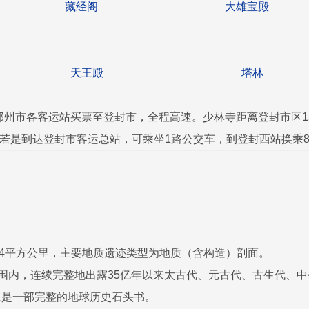
藏经阁 大雄宝殿
天王殿 塔林
郑州市各客运站买票至登封市，全程高速。少林寺距离登封市区1
若是到达登封市客运总站，可乘坐1路公交车，到登封西站换乘
64平方公里，主要地质遗迹类型为地质（含构造）剖面。
围内，连续完整地出露35亿年以来太古代、元古代、古生代、
上是一部完整的地球历史石头书。