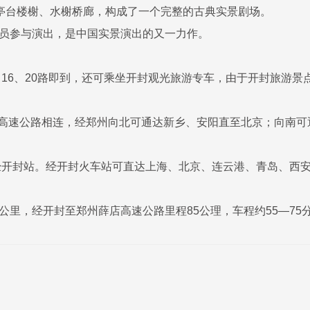
亭台楼榭、水榭桥廊，构成了一个完整的古典实景剧场。
名演员参与演出，是中国实景演出的又一力作。
5、16、20路即到，还可乘坐开封观光旅游专车，由于开封旅游
高速公路相连，经郑州向北可通达新乡、安阳直至北京；向南可
经开封站。经开封火车站可直达上海、北京、连云港、青岛、西安
。
公里，经开封至郑州薛店高速公路里程85公理，车程约55—7