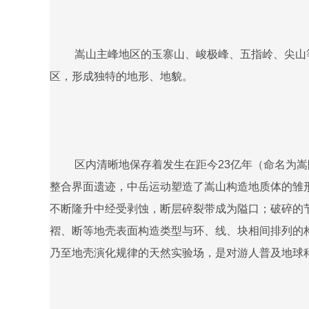
嵩山主峰地区的玉寨山、峻极峰、五指岭、尖山
区，形成独特的地形、地貌。
区内清晰地保存着发生在距今23亿年（命名为嵩
整合界面遗迹，中岳运动塑造了嵩山构造地质体的雏
不断隆升中经受剥蚀，断层碎裂带成为隘口；破碎的
褶、断等地壳表面构造类型与环、线、块相间排列的
乃至地壳演化规律的天然实验场，是对游人普及地球科