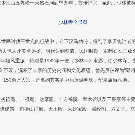
少室山五乳峰一天然石洞面壁九年，首传禅宗。至此，少林被称
少林寺全景图
李世民讨伐王世充的征战中，立下汉马功劳，得到了李唐统治者
林功夫也从此美名远扬。明代达到鼎盛。民国时期，军阀石友三
林寺雄风重振，特别是1982年一部《少林寺》电影，使少林寺
不衰，沉积了丰厚的历史内涵和文化底蕴，曾先后被评为“郑州市
150余万人次，是名副其实的中原旅游明珠，华夏旅游胜地。
、初祖庵、二祖庵、达摩洞、十方禅院、武术馆以及三皇寨等主
进建筑。包括山门殿、天王殿、大雄宝殿、藏经阁、方丈室、立