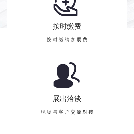
按时缴费
按 时 缴 纳 参 展 费
展出洽谈
现 场 与 客 户 交 流 对 接