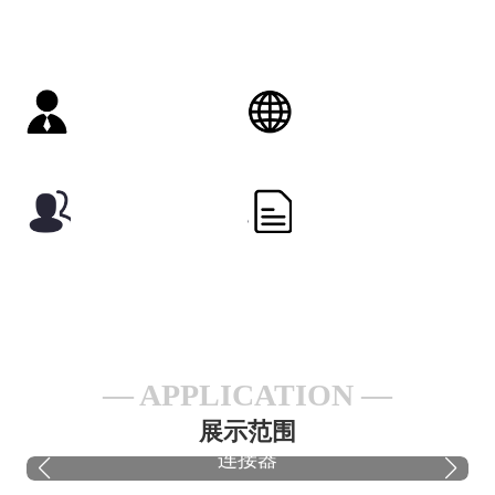
了解详情 +
参展品牌
展会规模
预计300余家
预计20,000平方米
采购观众
现场活动
预计30,000人次
预计10场论坛活动
APPLICATION
展示范围
连接器